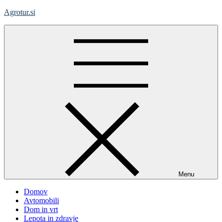
Skip
Agrotur.si
to
content
Menu
Domov
Avtomobili
Dom in vrt
Lepota in zdravje