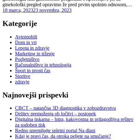
ginekološki pregled opravimo že pred prvim spolnim odnosom,…
Posted
18 marca, 2023
23 novembra, 2023
on
Kategorije
Avtomobili
Dom in vrt
Lepota in zdravje
Marketing in trženje
Podjetništvo
Računalništvo in tehnologija
Šport in prosti čas
Storitve
zdravje
Najnovejši prispevki
CBCT – natančna 3D diagnostika v zobozdravstvu
Delitev premoženja ob ločitvi – postopek
Digitalna tiskarna – hitra, kakovostna in prilagodljiva rešitev
za sodoben tisk
Redno spremljajte spletni portal Na dlani
Kdaj je pravi čas, da otroka peljete na smučanje?