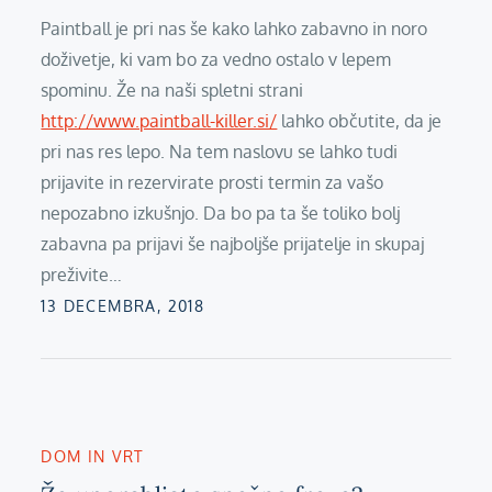
Paintball je pri nas še kako lahko zabavno in noro
doživetje, ki vam bo za vedno ostalo v lepem
spominu. Že na naši spletni strani
http://www.paintball-killer.si/
lahko občutite, da je
pri nas res lepo. Na tem naslovu se lahko tudi
prijavite in rezervirate prosti termin za vašo
nepozabno izkušnjo. Da bo pa ta še toliko bolj
zabavna pa prijavi še najboljše prijatelje in skupaj
preživite…
Posted
13 DECEMBRA, 2018
on
DOM IN VRT