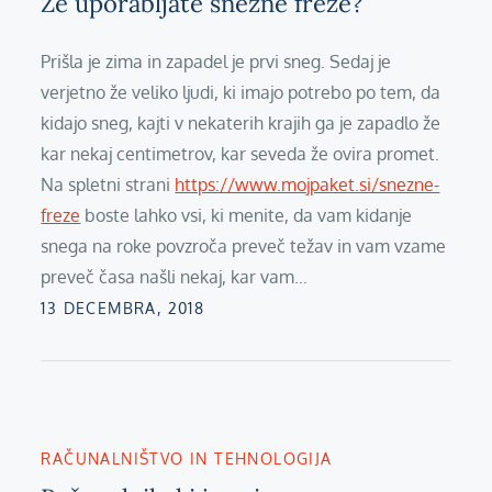
Že uporabljate snežne freze?
Prišla je zima in zapadel je prvi sneg. Sedaj je
verjetno že veliko ljudi, ki imajo potrebo po tem, da
kidajo sneg, kajti v nekaterih krajih ga je zapadlo že
kar nekaj centimetrov, kar seveda že ovira promet.
Na spletni strani
https://www.mojpaket.si/snezne-
freze
boste lahko vsi, ki menite, da vam kidanje
snega na roke povzroča preveč težav in vam vzame
preveč časa našli nekaj, kar vam…
Posted
13 DECEMBRA, 2018
on
RAČUNALNIŠTVO IN TEHNOLOGIJA