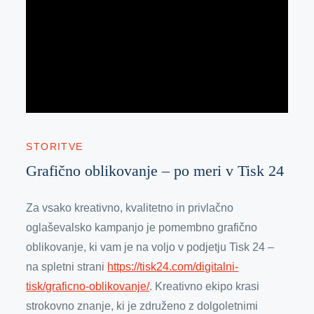
STORITVE
Grafično oblikovanje – po meri v Tisk 24
Za vsako kreativno, kvalitetno in privlačno
oglaševalsko kampanjo je pomembno grafično
oblikovanje, ki vam je na voljo v podjetju Tisk 24 –
na spletni strani
https://tisk24.com/digitalni-
tisk/graficno-oblikovanje/
. Kreativno ekipo krasi
strokovno znanje, ki je združeno z dolgoletnimi