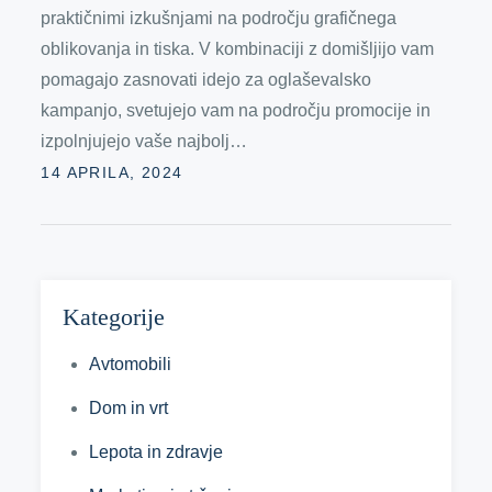
praktičnimi izkušnjami na področju grafičnega
oblikovanja in tiska. V kombinaciji z domišljijo vam
pomagajo zasnovati idejo za oglaševalsko
kampanjo, svetujejo vam na področju promocije in
izpolnjujejo vaše najbolj…
Posted
14 APRILA, 2024
on
Kategorije
Avtomobili
Dom in vrt
Lepota in zdravje