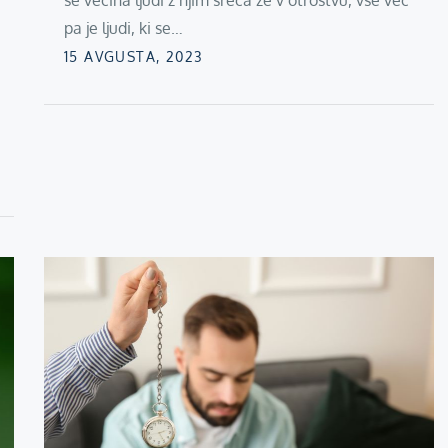
se večina ljudi z njim sreča že v otroštvu, vse več
pa je ljudi, ki se…
Posted
15 AVGUSTA, 2023
on