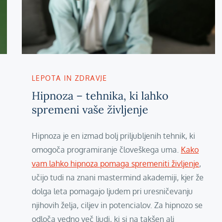
LEPOTA IN ZDRAVJE
Hipnoza – tehnika, ki lahko
spremeni vaše življenje
Hipnoza je en izmad bolj priljubljenih tehnik, ki
omogoča programiranje človeškega uma.
Kako
vam lahko hipnoza pomaga spremeniti življenje
,
učijo tudi na znani mastermind akademiji, kjer že
dolga leta pomagajo ljudem pri uresničevanju
njihovih želja, ciljev in potencialov. Za hipnozo se
odloča vedno več ljudi, ki si na takšen ali