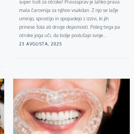
super tudi za otroke! Pravzaprav je lahko prava
mala čarovnija za njihov vsakdan. Z njo se lažje
umirijo, sprostijo in spopadejo z izzivi, ki jih
prinese šola ali druge dejavnosti. Poleg tega pa
otroke joga uči, da bolje poslušajo svoje…
Posted
23 AVGUSTA, 2025
on