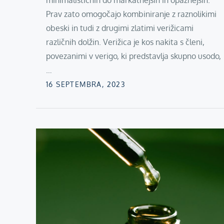
minimalističnih do markatnejših in opaznejših.
Prav zato omogočajo kombiniranje z raznolikimi
obeski in tudi z drugimi zlatimi verižicami
različnih dolžin. Verižica je kos nakita s členi,
povezanimi v verigo, ki predstavlja skupno usodo,
…
Posted
16 SEPTEMBRA, 2023
on