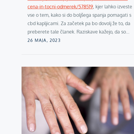
cena-in-tocni-odmerek/578519
, kjer lahko izveste
vse o tem, kako si do boljšega spanja pomagati s
cbd kapljicami. Za začetek pa bo dovolj že to, da
preberete tale članek. Raziskave kažejo, da so…
Posted
26 MAJA, 2023
on