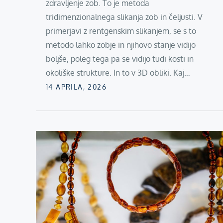
zdravljenje zob. To je metoda
tridimenzionalnega slikanja zob in čeljusti. V
primerjavi z rentgenskim slikanjem, se s to
metodo lahko zobje in njihovo stanje vidijo
boljše, poleg tega pa se vidijo tudi kosti in
okoliške strukture. In to v 3D obliki. Kaj…
Posted
14 APRILA, 2026
on