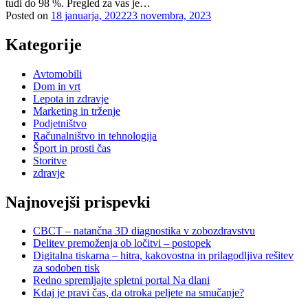
tudi do 98 %. Pregled za vas je…
Posted on
18 januarja, 2022
23 novembra, 2023
Kategorije
Avtomobili
Dom in vrt
Lepota in zdravje
Marketing in trženje
Podjetništvo
Računalništvo in tehnologija
Šport in prosti čas
Storitve
zdravje
Najnovejši prispevki
CBCT – natančna 3D diagnostika v zobozdravstvu
Delitev premoženja ob ločitvi – postopek
Digitalna tiskarna – hitra, kakovostna in prilagodljiva rešitev
za sodoben tisk
Redno spremljajte spletni portal Na dlani
Kdaj je pravi čas, da otroka peljete na smučanje?