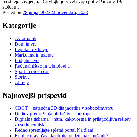
mestnega življenja. Citylight je začel svojo pot v Parizu v 19.
stoletju…
Posted on
28 julija, 2023
23 novembra, 2023
Kategorije
Avtomobili
Dom in vrt
Lepota in zdravje
Marketing in trženje
Podjetništvo
Računalništvo in tehnologija
Šport in prosti čas
Storitve
zdravje
Najnovejši prispevki
CBCT – natančna 3D diagnostika v zobozdravstvu
Delitev premoženja ob ločitvi – postopek
Digitalna tiskarna – hitra, kakovostna in prilagodljiva rešitev
za sodoben tisk
Redno spremljajte spletni portal Na dlani
Kdaj je pravi čas, da otroka peljete na smučanje?