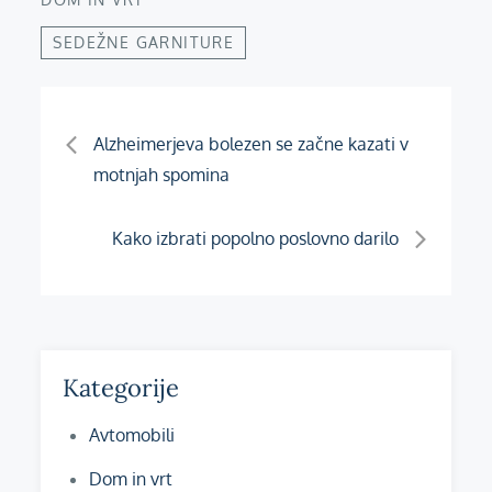
SEDEŽNE GARNITURE
Navigacija
Alzheimerjeva bolezen se začne kazati v
motnjah spomina
prispevka
Kako izbrati popolno poslovno darilo
Kategorije
Avtomobili
Dom in vrt