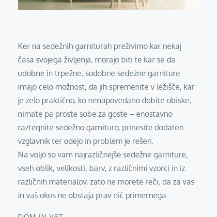
Ker na sedežnih garniturah preživimo kar nekaj
časa svojega življenja, morajo biti te kar se da
udobne in trpežne; sodobne sedežne garniture
imajo celo možnost, da jih spremenite v ležišče, kar
je zelo praktično, ko nenapovedano dobite obiske,
nimate pa proste sobe za goste – enostavno
raztegnite sedežno garnituro, prinesite dodaten
vzglavnik ter odejo in problem je rešen.
Na voljo so vam najrazličnejše sedežne garniture,
vseh oblik, velikosti, barv, z različnimi vzorci in iz
različnih materialov, zato ne morete reči, da za vas
in vaš okus ne obstaja prav nič primernega.
DOM IN VRT