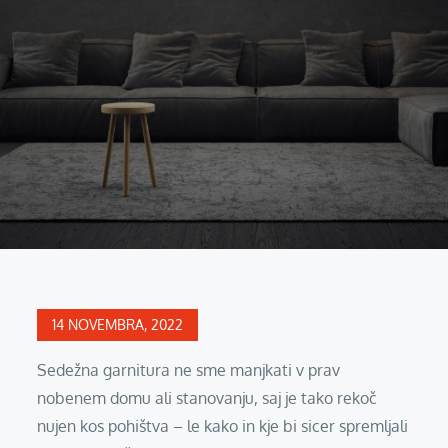
Posted
14 NOVEMBRA, 2022
on
Sedežna garnitura ne sme manjkati v prav
nobenem domu ali stanovanju, saj je tako rekoč
nujen kos pohištva – le kako in kje bi sicer spremljali