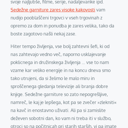
svoje najljubše, filme, serije, nadaljevanke ipd.
Sedežne garniture zares visoke kakovosti
vam
nudijo pooblaščeni trgovci v vseh trgovinah z
opremo za dom in ponudba je zares velika, tako da
boste zagotovo našli nekaj zase.
Hiter tempo življenja, vse bolj zahtevni šefi, ki od
nas zahtevajo vedno več, naporno usklajevanje
poklicnega in družinskega življenja … vse to nam
vzame kar veliko energije in na koncu dneva smo
tako utrujeni, da si želimo le malo miru in
sproščenega gledanja televizije ali branja dobre
knjige. Sedežne garniture so zato nepogrešljive,
namreč, le kaj je lepšega, kot pa se zvečer »zlekniti«
na kavč in enostavno uživati. Ali pa si zamislite
deževen sobotni dan, ko vam ni treba iti v službo,
otroci so na počitnicah pri starih starših, vi pa imate