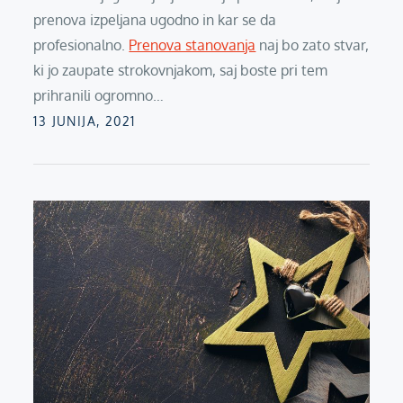
prenova izpeljana ugodno in kar se da
profesionalno.
Prenova stanovanja
naj bo zato stvar,
ki jo zaupate strokovnjakom, saj boste pri tem
prihranili ogromno…
Posted
13 JUNIJA, 2021
on