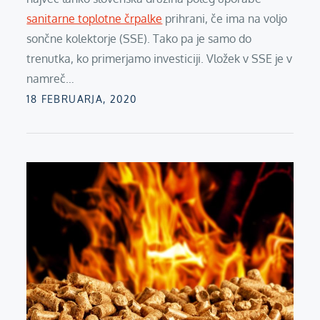
sanitarne toplotne črpalke
prihrani, če ima na voljo
sončne kolektorje (SSE). Tako pa je samo do
trenutka, ko primerjamo investiciji. Vložek v SSE je v
namreč…
Posted
18 FEBRUARJA, 2020
on