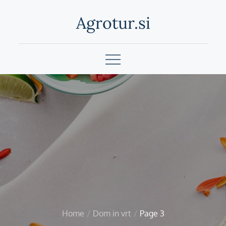
Skip
Agrotur.si
to
content
Home
Dom in vrt
Page 3