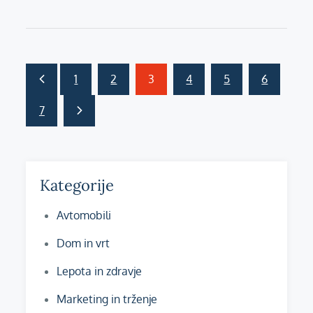
on
Številčenje
1
2
3
4
5
6
prispevkov
7
Kategorije
Avtomobili
Dom in vrt
Lepota in zdravje
Marketing in trženje