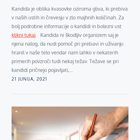
Kandida je oblika kvasovke oziroma gliva, ki prebiva
v naših ustih in črevesju v zlo majhnih količinah. Za
bolj podrobne informacije o kandidi in bolezni ust
klikni tukaj
. Kandida ni škodljiv organizem saj je
njena nalog, da nudi pomoč pri prebavi in uživanju
hranil v naše telo vendar nam lahko v nekaterih
primerih povzroči tudi nekaj težav. Težave se pri
kandidi pričnejo pojavljati,…
Posted
21 JUNIJA, 2021
on