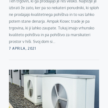
Teh trgovin, ki ga prodajajo je res veliko. Najtežje je
izbrati že zato, ker pa so nekateri ponudniki, ki sploh
ne prodajajo kvalitetnega pohištva in to vas lahko
potem stane denarja. Ampak Kosec trade je pa
trgovina, ki ji lahko zaupate. Tukaj imajo vrhunsko
kvaliteto pohištva in pa pohištvo za marsikateri
prostor v hiši. Svoj dom si…
Posted
7 APRILA, 2021
on