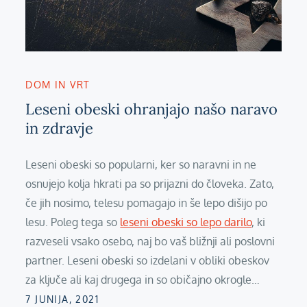
DOM IN VRT
Leseni obeski ohranjajo našo naravo
in zdravje
Leseni obeski so popularni, ker so naravni in ne
osnujejo kolja hkrati pa so prijazni do človeka. Zato,
če jih nosimo, telesu pomagajo in še lepo dišijo po
lesu. Poleg tega so
leseni obeski so lepo darilo
, ki
razveseli vsako osebo, naj bo vaš bližnji ali poslovni
partner. Leseni obeski so izdelani v obliki obeskov
za ključe ali kaj drugega in so običajno okrogle…
Posted
7 JUNIJA, 2021