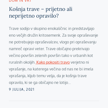
DOM IN VRT
Košnja trave – prijetno ali
neprijetno opravilo?
Trave sodijo v skupino enokaličnic in predstavljajo
eno večjih družin kritosemenk. Za svoje opraševanje
ne potrebujejo opraševalcev, vlogo pri opraševanju
namreč opravi veter. Trave običajno prekrivajo
večino površin zelenih površin tako v urbanih kot
ruralnih okoljih.
Kako pokositi travo
verjetno ni
vprašanje, na katerega večina od nas ne bi imela
vprašanja, kljub temu velja, da je košnja trave
opravilo, ki se ga običajno ne lotijo…
Posted
9 JULIJA, 2021
on