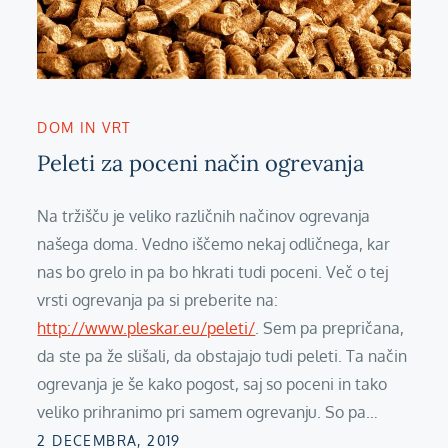
DOM IN VRT
Peleti za poceni način ogrevanja
Na tržišču je veliko različnih načinov ogrevanja
našega doma. Vedno iščemo nekaj odličnega, kar
nas bo grelo in pa bo hkrati tudi poceni. Več o tej
vrsti ogrevanja pa si preberite na:
http://www.pleskar.eu/peleti/
. Sem pa prepričana,
da ste pa že slišali, da obstajajo tudi peleti. Ta način
ogrevanja je še kako pogost, saj so poceni in tako
veliko prihranimo pri samem ogrevanju. So pa…
Posted
2 DECEMBRA, 2019