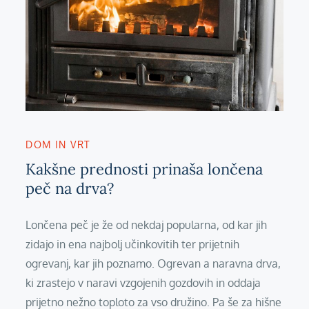
DOM IN VRT
Kakšne prednosti prinaša lončena
peč na drva?
Lončena peč je že od nekdaj popularna, od kar jih
zidajo in ena najbolj učinkovitih ter prijetnih
ogrevanj, kar jih poznamo. Ogrevan a naravna drva,
ki zrastejo v naravi vzgojenih gozdovih in oddaja
prijetno nežno toploto za vso družino. Pa še za hišne