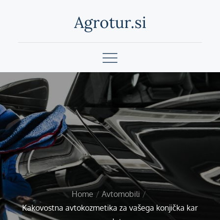
Skip
Agrotur.si
to
content
Home
Avtomobili
Kakovostna avtokozmetika za vašega konjička kar