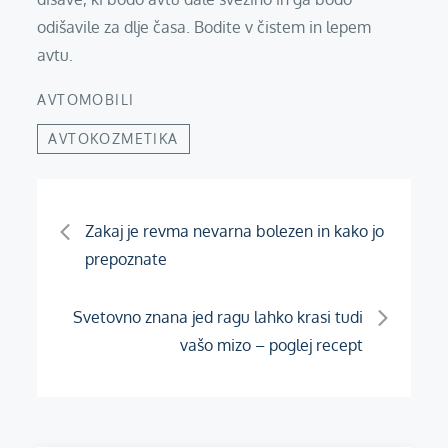
odišavile za dlje časa. Bodite v čistem in lepem
avtu.
AVTOMOBILI
AVTOKOZMETIKA
Navigacija
Zakaj je revma nevarna bolezen in kako jo
prepoznate
prispevka
Svetovno znana jed ragu lahko krasi tudi
vašo mizo – poglej recept