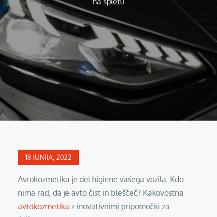
na spletu
Posted
18 JUNIJA, 2022
on
Avtokozmetika je del higiene vašega vozila. Kdo
nima rad, da je avto čist in bleščeč? Kakovostna
avtokozmetika
z inovativnimi pripomočki za