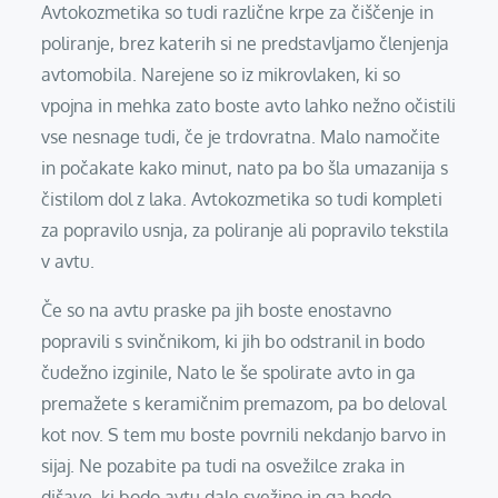
Avtokozmetika so tudi različne krpe za čiščenje in
poliranje, brez katerih si ne predstavljamo členjenja
avtomobila. Narejene so iz mikrovlaken, ki so
vpojna in mehka zato boste avto lahko nežno očistili
vse nesnage tudi, če je trdovratna. Malo namočite
in počakate kako minut, nato pa bo šla umazanija s
čistilom dol z laka. Avtokozmetika so tudi kompleti
za popravilo usnja, za poliranje ali popravilo tekstila
v avtu.
Če so na avtu praske pa jih boste enostavno
popravili s svinčnikom, ki jih bo odstranil in bodo
čudežno izginile, Nato le še spolirate avto in ga
premažete s keramičnim premazom, pa bo deloval
kot nov. S tem mu boste povrnili nekdanjo barvo in
sijaj. Ne pozabite pa tudi na osvežilce zraka in
dišave, ki bodo avtu dale svežino in ga bodo