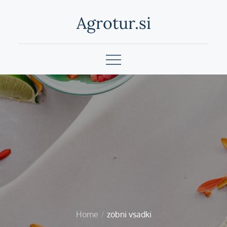
Skip
Agrotur.si
to
content
Home
zobni vsadki