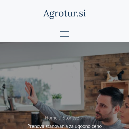
Skip
Agrotur.si
to
content
Home
Storitve
Prenova stanovanja za ugodno ceno