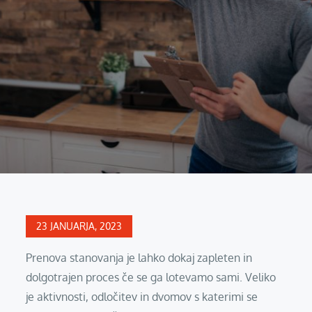
Posted
23 JANUARJA, 2023
on
Prenova stanovanja je lahko dokaj zapleten in
dolgotrajen proces če se ga lotevamo sami. Veliko
je aktivnosti, odločitev in dvomov s katerimi se