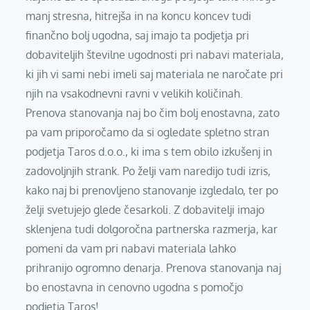
manj stresna, hitrejša in na koncu koncev tudi
finančno bolj ugodna, saj imajo ta podjetja pri
dobaviteljih številne ugodnosti pri nabavi materiala,
ki jih vi sami nebi imeli saj materiala ne naročate pri
njih na vsakodnevni ravni v velikih količinah.
Prenova stanovanja naj bo čim bolj enostavna, zato
pa vam priporočamo da si ogledate spletno stran
podjetja Taros d.o.o., ki ima s tem obilo izkušenj in
zadovoljnjih strank. Po želji vam naredijo tudi izris,
kako naj bi prenovljeno stanovanje izgledalo, ter po
želji svetujejo glede česarkoli. Z dobavitelji imajo
sklenjena tudi dolgoročna partnerska razmerja, kar
pomeni da vam pri nabavi materiala lahko
prihranijo ogromno denarja. Prenova stanovanja naj
bo enostavna in cenovno ugodna s pomočjo
podjetja Taros!