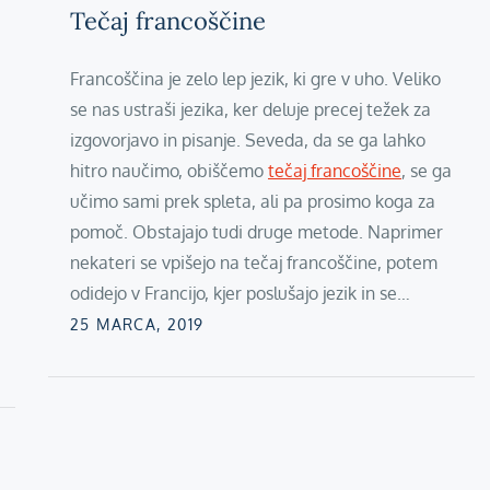
Tečaj francoščine
Francoščina je zelo lep jezik, ki gre v uho. Veliko
se nas ustraši jezika, ker deluje precej težek za
izgovorjavo in pisanje. Seveda, da se ga lahko
hitro naučimo, obiščemo
tečaj francoščine
, se ga
učimo sami prek spleta, ali pa prosimo koga za
pomoč. Obstajajo tudi druge metode. Naprimer
nekateri se vpišejo na tečaj francoščine, potem
odidejo v Francijo, kjer poslušajo jezik in se…
Posted
25 MARCA, 2019
on