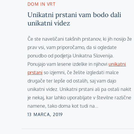
DOM IN VRT
Unikatni prstani vam bodo dali
unikatni videz
Če ste naveličani takšnih prstanov, ki jih nosijo že
prav vsi, vam priporočamo, da si ogledate
ponudbo od podjetja Unikatna Slovenija.
Ponujajo vam lesene izdelke in njihovi
unikatni
prstani
so izjemni, če želite izgledati malce
drugače ter lepše od ostalih, saj vam dajo
unikatni videz. Unikatni prstani ali pa ostali nakit
je nekaj, kar lahko uporabljate v številne različne
namene, tako doma kot tudi na…
Posted
13 MARCA, 2019
on