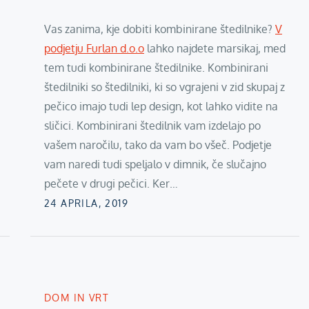
Vas zanima, kje dobiti kombinirane štedilnike?
V
podjetju Furlan d.o.o
lahko najdete marsikaj, med
tem tudi kombinirane štedilnike. Kombinirani
štedilniki so štedilniki, ki so vgrajeni v zid skupaj z
pečico imajo tudi lep design, kot lahko vidite na
sličici. Kombinirani štedilnik vam izdelajo po
vašem naročilu, tako da vam bo všeč. Podjetje
vam naredi tudi speljalo v dimnik, če slučajno
pečete v drugi pečici. Ker…
Posted
24 APRILA, 2019
on
DOM IN VRT