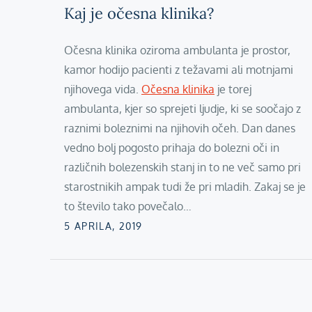
Kaj je očesna klinika?
Očesna klinika oziroma ambulanta je prostor,
kamor hodijo pacienti z težavami ali motnjami
njihovega vida.
Očesna klinika
je torej
ambulanta, kjer so sprejeti ljudje, ki se soočajo z
raznimi boleznimi na njihovih očeh. Dan danes
vedno bolj pogosto prihaja do bolezni oči in
različnih bolezenskih stanj in to ne več samo pri
starostnikih ampak tudi že pri mladih. Zakaj se je
to število tako povečalo…
Posted
5 APRILA, 2019
on