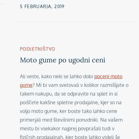
Posted
5 FEBRUARJA, 2019
on
PODJETNIŠTVO
Moto gume po ugodni ceni
Ali veste, kako neki se lahko dobi
poceni moto
gume
? Mi bi vam svetovali v kolikor razmišljate o
takem nakupu, da se odpravite na splet in si
poiščete kakšne spletne prodajalne, kjer so na
voljo moto gume, ker boste tako lahko cene
primerjali med številnimi ponudniki. Na vašem
mestu bi vsekakor najprej povprašali tudi v
fizičnih prodajalnah, kjer boste lahko videli še